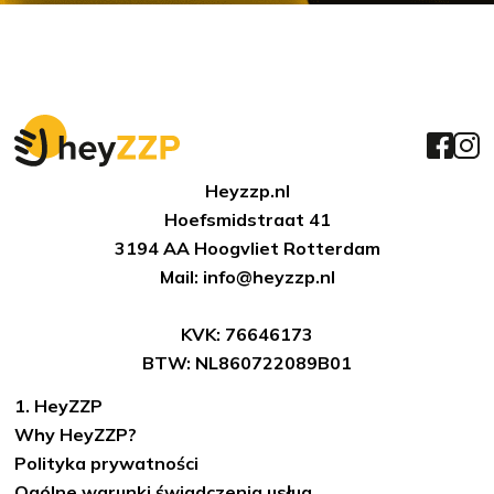
Heyzzp.nl
Hoefsmidstraat 41
3194 AA Hoogvliet Rotterdam
Mail: info@heyzzp.nl
KVK: 76646173
BTW: NL860722089B01
1. HeyZZP
Why HeyZZP?
Polityka prywatności
Ogólne warunki świadczenia usług