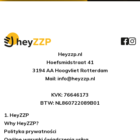
Heyzzp.nl
Hoefsmidstraat 41
3194 AA Hoogvliet Rotterdam
Mail: info@heyzzp.nl
KVK: 76646173
BTW: NL860722089B01
1. HeyZZP
Why HeyZZP?
Polityka prywatności
Ogólne warunki świadczenia usług