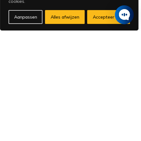
cookies.
Mail: info@heyzzp.nl
Aanpassen
Alles afwijzen
Accepteer alles
KVK: 76646173
BTW: NL860722089B01
1. HeyZZP
Why HeyZZP?
Polityka prywatności
Ogólne warunki świadczenia usług